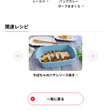
パック 野菜とけ
レールゥ
パックカレー
パック 野菜と
こむひき肉カレー
ポークあまくち
こむひき肉カレ
関連レシピ
のカレーソー
かぼちゃのハヤシソース焼き
ミー
一覧に戻る