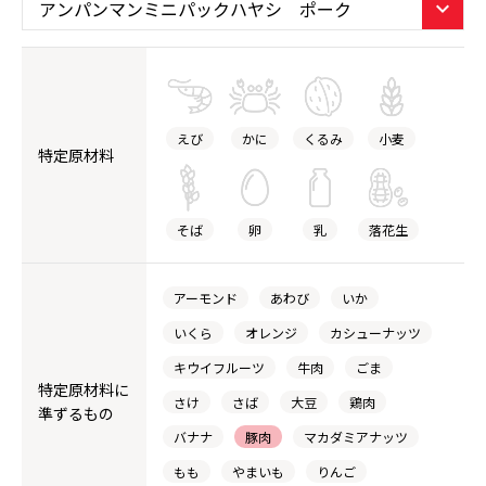
えび
かに
くるみ
小麦
特定原材料
そば
卵
乳
落花生
アーモンド
あわび
いか
いくら
オレンジ
カシューナッツ
キウイフルーツ
牛肉
ごま
特定原材料に
さけ
さば
大豆
鶏肉
準ずるもの
バナナ
豚肉
マカダミアナッツ
もも
やまいも
りんご