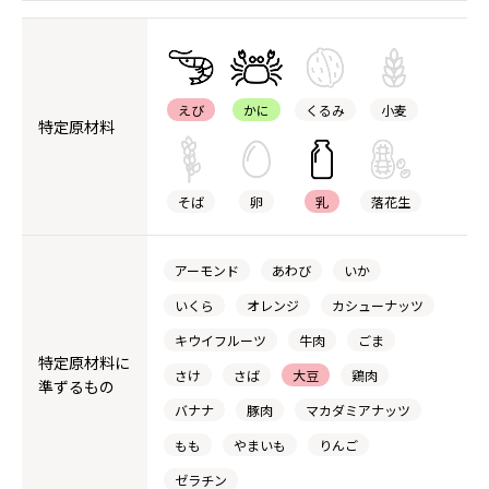
えび
かに
くるみ
小麦
特定原材料
そば
卵
乳
落花生
アーモンド
あわび
いか
いくら
オレンジ
カシューナッツ
キウイフルーツ
牛肉
ごま
特定原材料に
さけ
さば
大豆
鶏肉
準ずるもの
バナナ
豚肉
マカダミアナッツ
もも
やまいも
りんご
ゼラチン