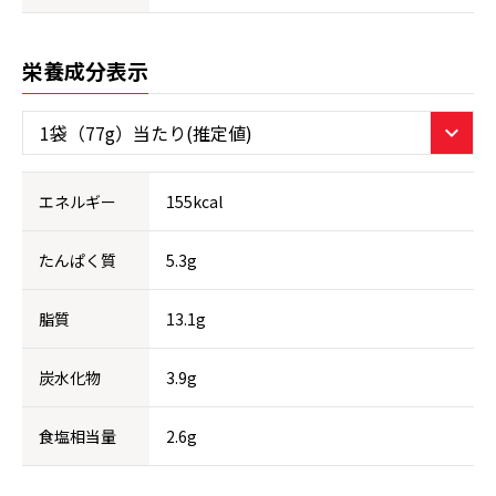
栄養成分表示
エネルギー
155kcal
たんぱく質
5.3g
脂質
13.1g
炭水化物
3.9g
食塩相当量
2.6g