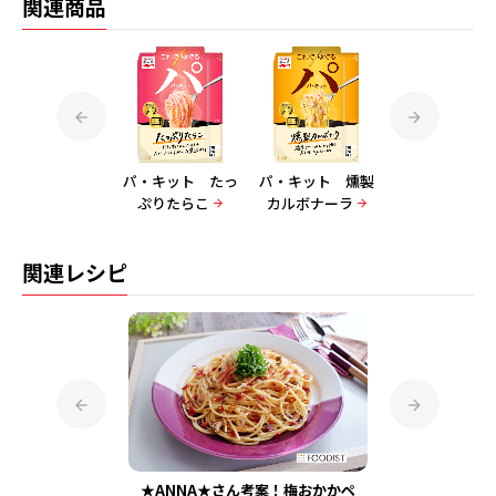
関連商品
パ・キット 悪魔
パ・キット たっ
パ・キット 燻製
パ・キット 煮
の辛ビアータ
ぷりたらこ
カルボナーラ
みボロネーゼ
関連レシピ
のレモンぺペ
★ANNA★さん考案！梅おかかペ
8cookin