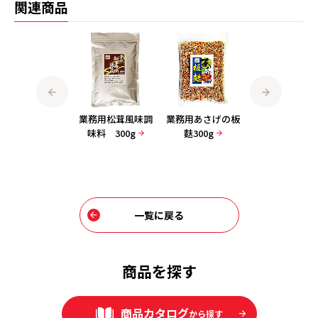
関連商品
業務用燻製の素
業務用松茸風味調
業務用あさげの板
業務用みそ汁の
600
味料 300g
麩300g
100gその3（
め、油あげ、
ぎ）
一覧に戻る
商品を探す
商品カタログ
から探す