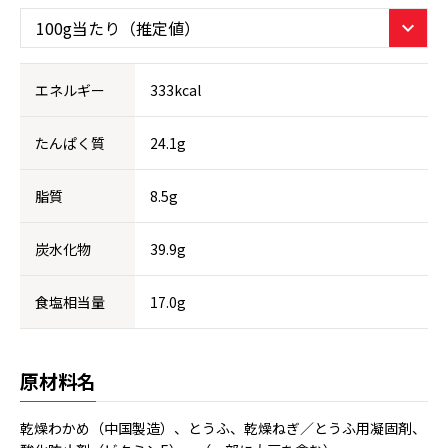
エネルギー
333kcal
たんぱく質
24.1g
脂質
8.5g
炭水化物
39.9g
食塩相当量
17.0g
原材料名
乾燥わかめ（中国製造）、とうふ、乾燥ねぎ／とうふ用凝固剤、