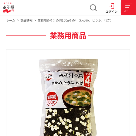
ログイン
メニュー
ホーム
商品情報
業務用みそ汁の具100gその4（わかめ、とうふ、ねぎ）
業務用商品