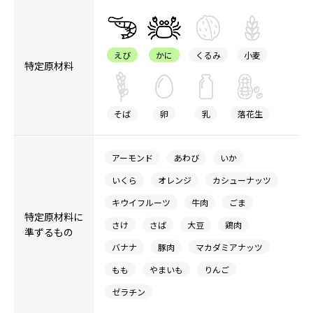
えび
かに
くるみ
小麦
特定原材料
そば
卵
乳
落花生
アーモンド
あわび
いか
いくら
オレンジ
カシューナッツ
キウイフルーツ
牛肉
ごま
特定原材料に
さけ
さば
大豆
鶏肉
準ずるもの
バナナ
豚肉
マカダミアナッツ
もも
やまいも
りんご
ゼラチン