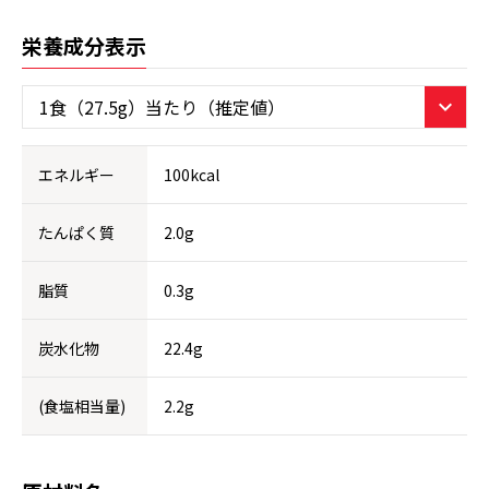
栄養成分表示
エネルギー
100kcal
たんぱく質
2.0g
脂質
0.3g
炭水化物
22.4g
(食塩相当量)
2.2g