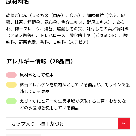
原材料名
乾燥ごはん（うるち米（国産）、食塩）、調味顆粒（食塩、砂
糖、抹茶、鰹節粉、昆布粉、魚介エキス、酵母エキス）、あら
れ、梅干フレーク、海苔、塩蔵しその実、味付しその葉／調味料
（アミノ酸等）、トレハロース、酸化防止剤（ビタミンE）、酸
味料、野菜色素、香料、甘味料（ステビア）
アレルギー情報（28品目）
原材料として使用
該当アレルゲンを原材料としている商品と、同ラインで製
造している商品
えび・かにと同一の生息地域で採取する海苔・わかめな
どの水産物を使用している商品