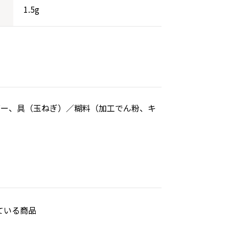
1.5g
ダー、具（玉ねぎ）／糊料（加工でん粉、キ
）
ている商品