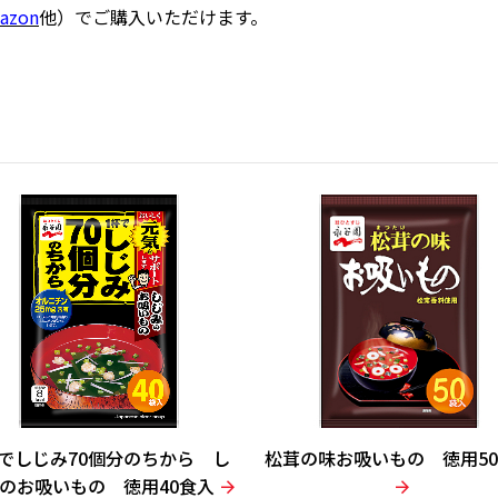
azon
他）でご購入いただけます。
杯でしじみ70個分のちから し
松茸の味お吸いもの 徳用5
のお吸いもの 徳用40食入