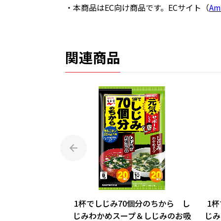
・本商品はEC向け商品です。ECサイト（
Am
関連商品
スープ 30食入
1杯でしじみ70個分のちから し
1
じみわかめスープ＆しじみのお吸
じみ