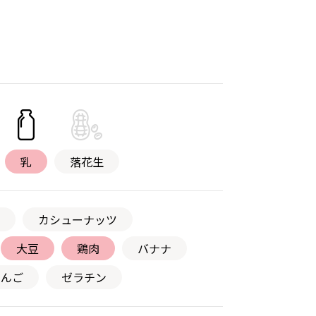
乳
落花生
カシューナッツ
大豆
鶏肉
バナナ
りんご
ゼラチン