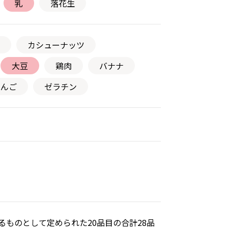
乳
落花生
カシューナッツ
大豆
鶏肉
バナナ
りんご
ゼラチン
ものとして定められた20品目の合計28品