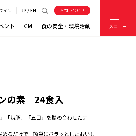
グイン
JP
EN
お問い合わせ
ベント
CM
食の安全・環境活動
メニュー
ンの素 24食入
味」「焼豚」「五目」を詰め合わせたア
炒めるだけで、簡単にパラッとしたおいし