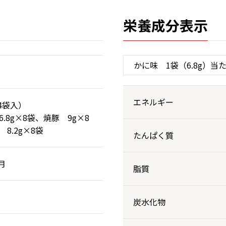
栄養成分表示
エネルギー
24袋入）
.8g×8袋、焼豚 9g×8
8.2g×8袋
たんぱく質
月
脂質
炭水化物