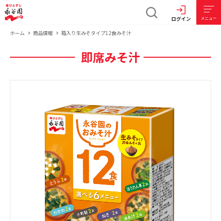
ログイン
メニュー
ホーム
商品情報
箱入り生みそタイプ12食みそ汁
即席みそ汁