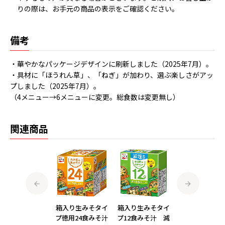
りの際は、お手元の商品の表示をご確認ください。
備考
・華やかなパッケージデザインに刷新しました（2025年7月）。
・具材に「ほうれん草」、「ねぎ」が加わり、選ぶ楽しさがアッ
プしました（2025年7月）。
（4メニュー→6メニューに変更。総食数は変更無し）
関連商品
箱入り生みそタイ
箱入り生みそタイ
箱入り生みそタイ
箱入り生みそタ
プ徳用24食みそ
プ徳用24食みそ汁
プ12食みそ汁 減
プ徳用24食み