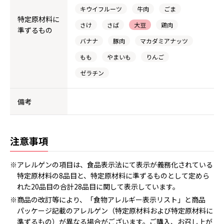
キウイフルーツ
牛肉
ごま
特定原材料に
さけ
さば
大豆
鶏肉
準ずるもの
バナナ
豚肉
マカダミアナッツ
もも
やまいも
りんご
ゼラチン
備考
注意事項
※アレルゲンの項目は、食品表示法にて表示が義務化されている
特定原材料の8品目と、特定原材料に準ずるものとして定めら
れた20品目の合計28品目に関して表示しています。
※商品の改訂等により、「食物アレルギー表示リスト」と商品
パッケージ記載のアレルゲン（特定原材料および特定原材料に
準ずるもの）が異なる場合がございます。ご購入、お召し上が