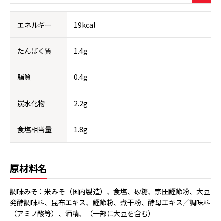
エネルギー
19kcal
たんぱく質
1.4g
脂質
0.4g
炭水化物
2.2g
食塩相当量
1.8g
原材料名
調味みそ：米みそ（国内製造）、食塩、砂糖、宗田鰹節粉、大豆
発酵調味料、昆布エキス、鰹節粉、煮干粉、酵母エキス／調味料
（アミノ酸等）、酒精、（一部に大豆を含む）