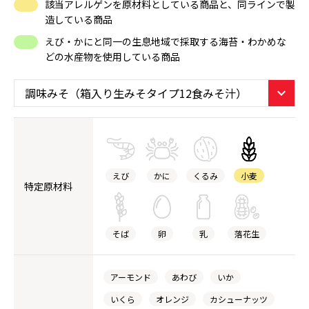
該当アレルゲンを原材料としている商品と、同ラインで製
造している商品
えび・かにと同一の生息地域で採取する海苔・わかめな
どの水産物を使用している商品
えび
かに
くるみ
小麦
特定原材料
そば
卵
乳
落花生
アーモンド
あわび
いか
いくら
オレンジ
カシューナッツ