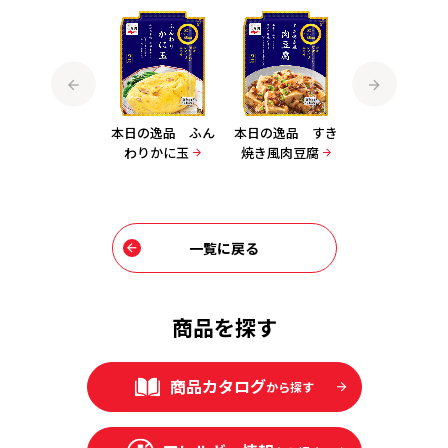
本日の逸品 なす
本日の逸品 ふん
本日の逸品 すき
本日の逸品 麻
の肉みそ
わりかに玉
焼き風肉豆腐
茄子 中辛
一覧に戻る
商品を探す
商品カタログ
から探す