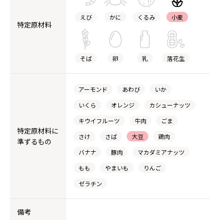
えび
かに
くるみ
小麦
特定原材料
そば
卵
乳
落花生
アーモンド
あわび
いか
いくら
オレンジ
カシューナッツ
キウイフルーツ
牛肉
ごま
特定原材料に
さけ
さば
大豆
鶏肉
準ずるもの
バナナ
豚肉
マカダミアナッツ
もも
やまいも
りんご
ゼラチン
備考