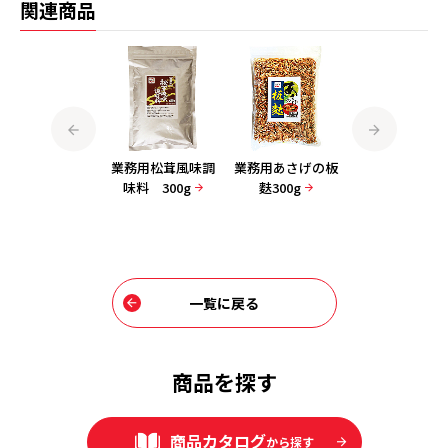
関連商品
業務用燻製の素
業務用松茸風味調
業務用あさげの板
業務用みそ汁の
600
味料 300g
麩300g
100gその3（
め、油あげ、
ぎ）
一覧に戻る
商品を探す
商品カタログ
から探す