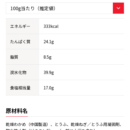
エネルギー
333kcal
たんぱく質
24.1g
脂質
8.5g
炭水化物
39.9g
食塩相当量
17.0g
原材料名
乾燥わかめ（中国製造）、とうふ、乾燥ねぎ／とうふ用凝固剤、