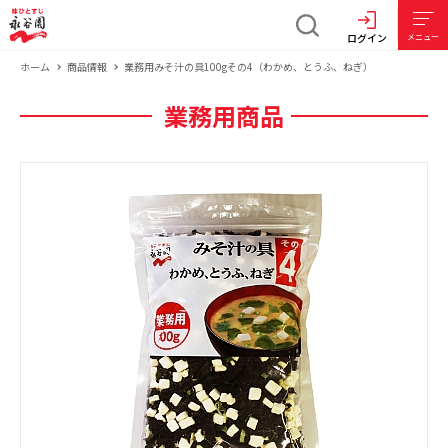
ログイン
メニュー
ホーム
商品情報
業務用みそ汁の具100gその4（わかめ、とうふ、ねぎ）
業務用商品