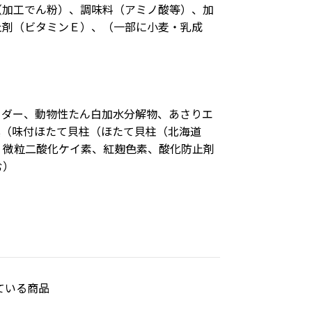
（加工でん粉）、調味料（アミノ酸等）、加
止剤（ビタミンＥ）、（一部に小麦・乳成
ウダー、動物性たん白加水分解物、あさりエ
具（味付ほたて貝柱（ほたて貝柱（北海道
、微粒二酸化ケイ素、紅麹色素、酸化防止剤
む）
ている商品