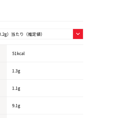
51kcal
1.3g
1.1g
9.1g