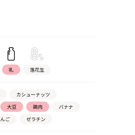
乳
落花生
カシューナッツ
大豆
鶏肉
バナナ
りんご
ゼラチン