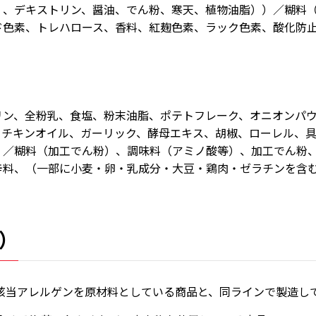
）、デキストリン、醤油、でん粉、寒天、植物油脂））／糊料
ド色素、トレハロース、香料、紅麹色素、ラック色素、酸化防
リン、全粉乳、食塩、粉末油脂、ポテトフレーク、オニオンパ
、チキンオイル、ガーリック、酵母エキス、胡椒、ローレル、
）／糊料（加工でん粉）、調味料（アミノ酸等）、加工でん粉
辛料、（一部に小麦・卵・乳成分・大豆・鶏肉・ゼラチンを含
）
該当アレルゲンを原材料としている商品と、同ラインで製造し