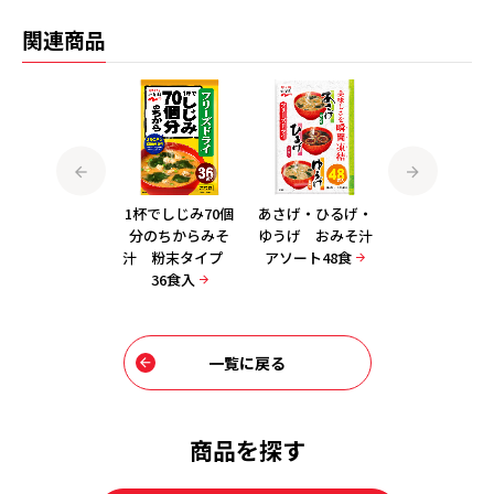
関連商品
「冷え知らず」さ
1杯でしじみ70個
あさげ・ひるげ・
粉末ゆうげ 徳
んの野菜たっぷり
分のちからみそ
ゆうげ おみそ汁
40食入
姜とん汁15食入
汁 粉末タイプ
アソート48食
36食入
一覧に戻る
商品を探す