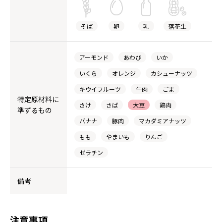
そば
卵
乳
落花生
アーモンド
あわび
いか
いくら
オレンジ
カシューナッツ
キウイフルーツ
牛肉
ごま
特定原材料に
さけ
さば
大豆
鶏肉
準ずるもの
バナナ
豚肉
マカダミアナッツ
もも
やまいも
りんご
ゼラチン
備考
注意事項