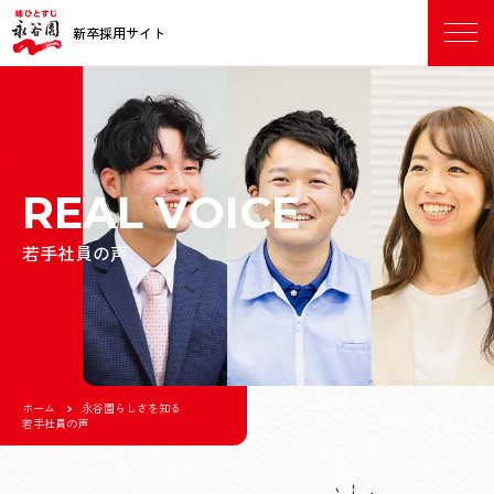
新卒採用サイト
MEN
U
REAL VOICE
若手社員の声
ホーム
永谷園らしさを知る
若手社員の声