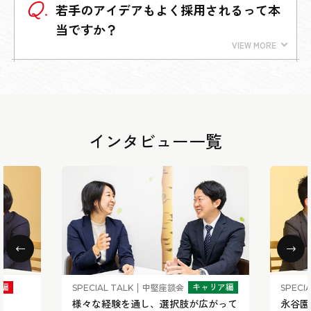
若手のアイデアもよく採用されるって本
当ですか？
インタビュー一覧
事編
キャリア編
中堅座談会
SPECIAL TALK
SPECIA
様々な経験を通し、選択肢が広がって
永谷園