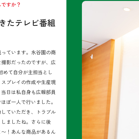
んですか？
きたテレビ番組
残っています。永谷園の商
な撮影だったのですが、広
初めて自分が主担当とし
ィスプレイの作成や生産現
、当日は私自身も広報部員
でほぼ一人で行いました。
力していただき、トラブル
としましたね。さらに後
よ〜！あんな商品があるん