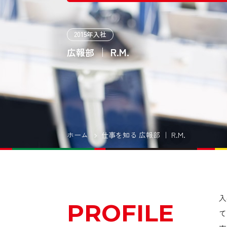
2015年入社
｜ R.M.
広報部
ホーム
仕事を知る 広報部 ｜ R.M.
入
PROFILE
て