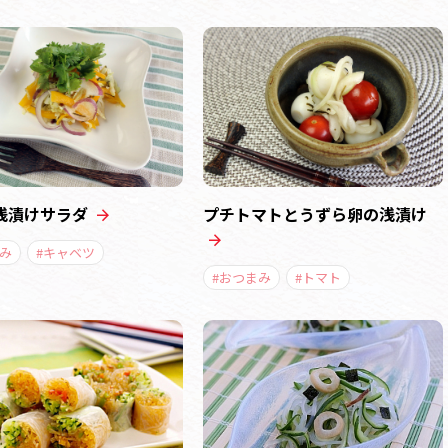
浅漬けサラダ
プチトマトとうずら卵の浅漬け
み
#キャベツ
#おつまみ
#トマト