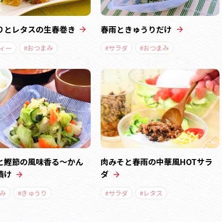
りとレタスの生春巻き
春雨ときゅうりだけ
ティー
#おつまみ
#サラダ
#おつまみ
と鰹節の風味香る～かん
肉みそと春雨の中華風HOTサラ
漬け
ダ
み
#きゅうり
#サラダ
#レタス