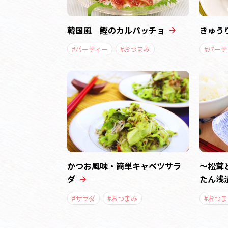
韓国風 鰹のカルパッチョ
きゅう
#パーティー
#おつまみ
#パー
かつお風味・簡単キャベツサラ
～松茸
ダ
たん浅
#サラダ
#おつまみ
#おつま