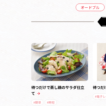
オードブル
待つだけで蒸し鶏のサラダ仕立
待つだ
て
#電子
#簡単
#時短