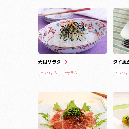
大根サラダ
タイ風
#おつまみ
#サラダ
#おつま