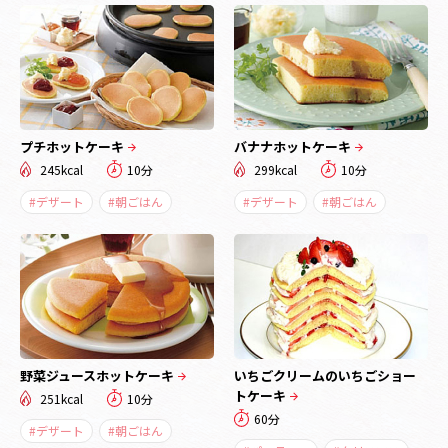
プチホットケーキ
バナナホットケーキ
245kcal
10分
299kcal
10分
#デザート
#朝ごはん
#デザート
#朝ごはん
野菜ジュースホットケーキ
いちごクリームのいちごショー
トケーキ
251kcal
10分
60分
#デザート
#朝ごはん