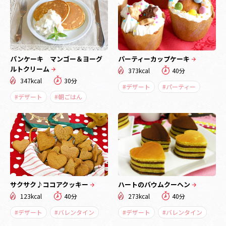
パンケーキ マンゴー＆ヨーグ
パーティーカップケーキ
ルトクリーム
373kcal
40分
347kcal
30分
#デザート
#パーティー
#デザート
#朝ごはん
サクサク♪ココアクッキー
ハートのバウムクーヘン
123kcal
40分
273kcal
40分
#デザート
#バレンタイン
#デザート
#バレンタイン