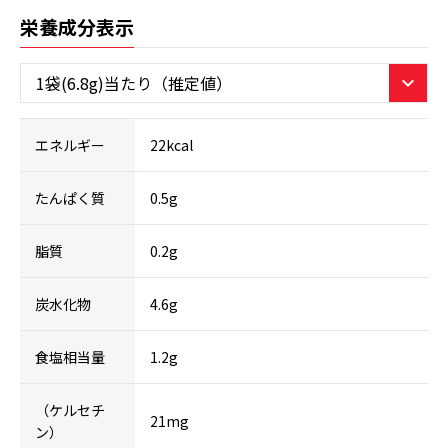
栄養成分表示
エネルギー
22kcal
たんぱく質
0.5g
脂質
0.2g
炭水化物
4.6g
食塩相当量
1.2g
（ケルセチ
21mg
ン）