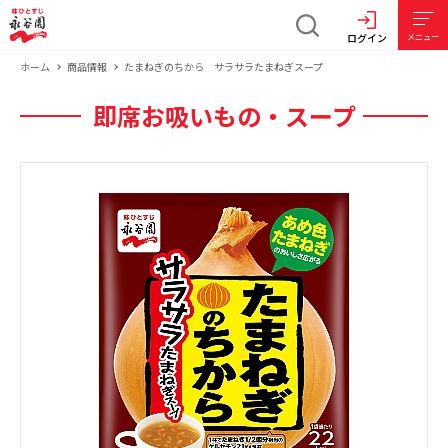
ログイン
メニュー
ホーム
商品情報
たまねぎのちから サラサラたまねぎスープ
即席お吸いもの・スープ