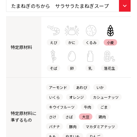
えび
かに
くるみ
小麦
特定原材料
そば
卵
乳
落花生
アーモンド
あわび
いか
いくら
オレンジ
カシューナッツ
キウイフルーツ
牛肉
ごま
特定原材料に
さけ
さば
大豆
鶏肉
準ずるもの
バナナ
豚肉
マカダミアナッツ
もも
やまいも
りんご