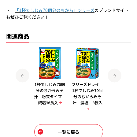
・
「1杯でしじみ70個分のちから」シリーズ
のブランドサイト
もぜひご覧ください！
関連商品
フリーズドライ
1杯でしじみ70個
フリーズドライ
フリーズドラ
1杯でしじみ70個
分のちからみそ
1杯でしじみ70個
1杯でしじみ70
分のちからみそ
汁 粉末タイプ
分のちからみそ
分のちからみ
汁 1袋
減塩36食入
汁 減塩 8袋入
汁 8袋入
一覧に戻る