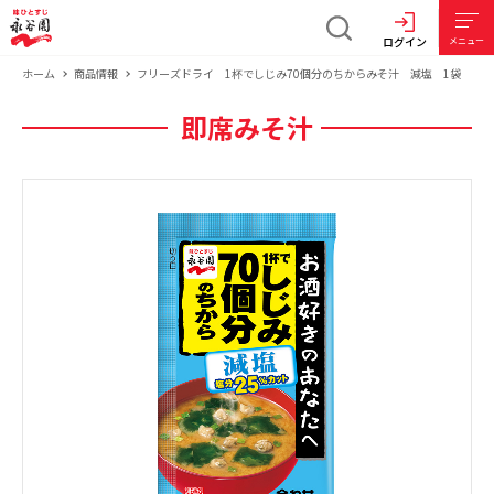
ログイン
メニュー
ホーム
商品情報
フリーズドライ 1杯でしじみ70個分のちからみそ汁 減塩 1袋
即席みそ汁