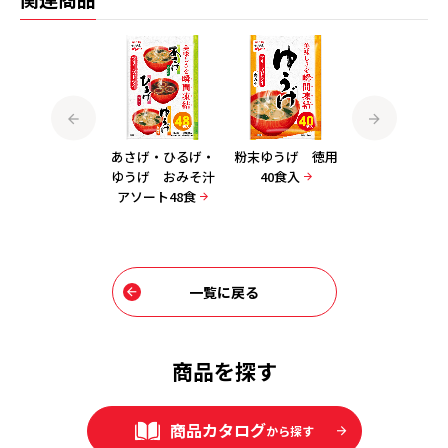
1杯でしじみ70個
あさげ・ひるげ・
粉末ゆうげ 徳用
粉末ひるげ 徳
分のちからみそ
ゆうげ おみそ汁
40食入
40食入
汁 粉末タイプ
アソート48食
36食入
一覧に戻る
商品を探す
商品カタログ
から探す