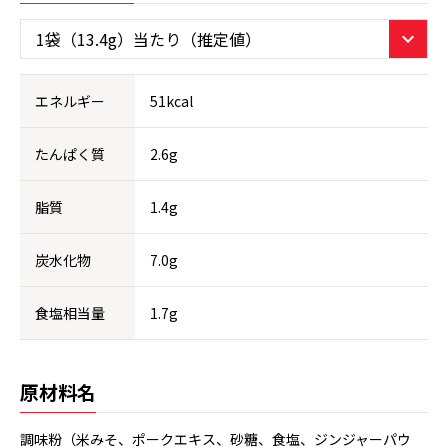
エネルギー
51kcal
たんぱく質
2.6g
脂質
1.4g
炭水化物
7.0g
食塩相当量
1.7g
原材料名
調味粉（米みそ、ポークエキス、砂糖、食塩、ジンジャーパウ