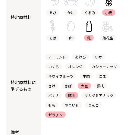
えび
かに
くるみ
小麦
特定原材料
そば
卵
乳
落花生
アーモンド
あわび
いか
いくら
オレンジ
カシューナッツ
キウイフルーツ
牛肉
ごま
特定原材料に
さけ
さば
大豆
鶏肉
準ずるもの
バナナ
豚肉
マカダミアナッツ
もも
やまいも
りんご
ゼラチン
備考