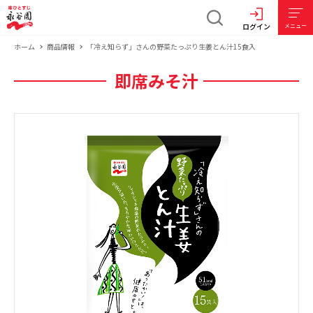
ログイン
メニュー
ホーム
商品情報
「冷え知らず」さんの野菜たっぷり生姜とん汁15食入
即席みそ汁