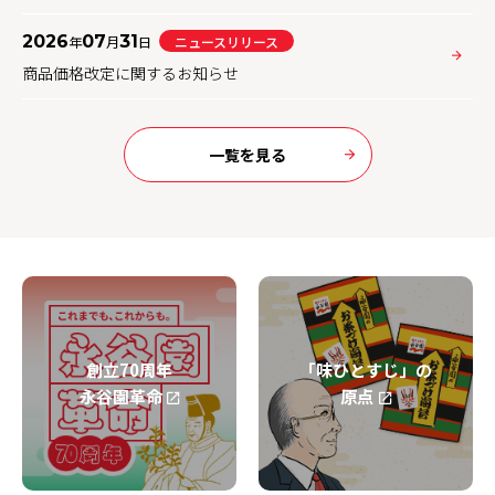
2026
07
31
年
月
日
ニュースリリース
商品価格改定に関するお知らせ
一覧を見る
創立70周年
「味ひとすじ」の
永谷園革命
原点