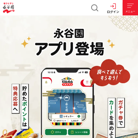
ログイン
メニュー
味
ひ
と
す
じ
永
谷
「お茶づけ海苔」や「おとなのふりかけ」など、
永谷園商品ができるまでを動画でご紹介！
食の安全・環境活動
園
永谷園グループはお客さまに安心して商品を
バーチャル工場見学を見る
企業理念
季節にあったレシピや旬の食材を使ったレシピ、
お召し上がりいただけるよう、