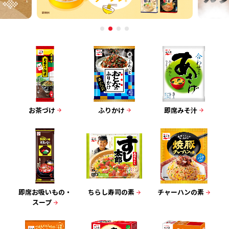
お茶づけ
ふりかけ
即席みそ汁
即席お吸いもの・
ちらし寿司の素
チャーハンの素
スープ