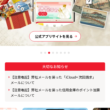
食の安全と安心を提供し続けます。
人気のレシピなど
永谷園の商品を使った
また環境に配慮した企業活動に取り組み、
お役立ちアレンジレシピをご紹介します。
幸せで豊かな社会作りに貢献します。
アレンジレシピを見る
食の安全・環境活動を見る
ブランドサイトを見る
ブランドサイトを見る
公式アプリサイトを見る
ブランドサイトを見る
大切なお知らせ
【注意喚起】弊社メールを装った「iCloud+ 次回請求」
メールについて
【注意喚起】弊社メールを装った信用金庫のポイント加算
メールについて